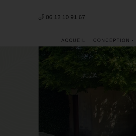
06 12 10 91 67
ACCUEIL
CONCEPTION -