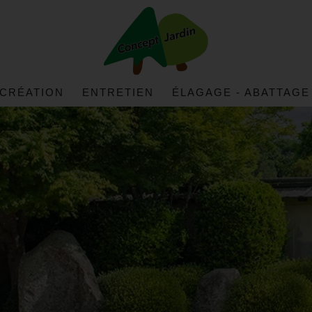
 CRÉATION
ENTRETIEN
ÉLAGAGE - ABATTAGE