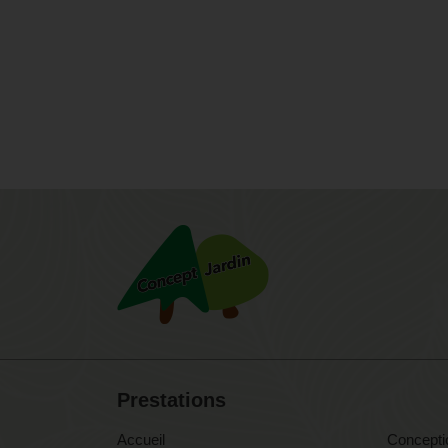
Prestations
Accueil
Conceptio