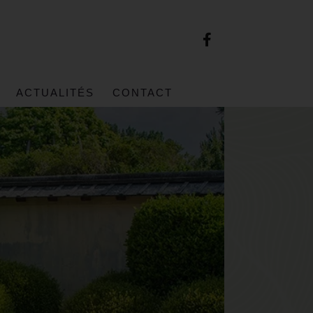
ACTUALITÉS
CONTACT